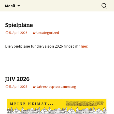
Zum
Suchen
Tennis Rot
Menü
Inhalt
nach:
springen
Spielpläne
5. April 2026
Uncategorized
Die Spielpläne für die Saison 2026 findet ihr
hier.
JHV 2026
5. April 2026
Jahreshauptversammlung