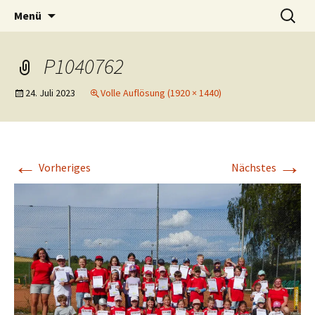
Zum
Suchen
Tennis Rot
Menü
Inhalt
nach:
springen
P1040762
24. Juli 2023
Volle Auflösung (1920 × 1440)
←
→
Vorheriges
Nächstes