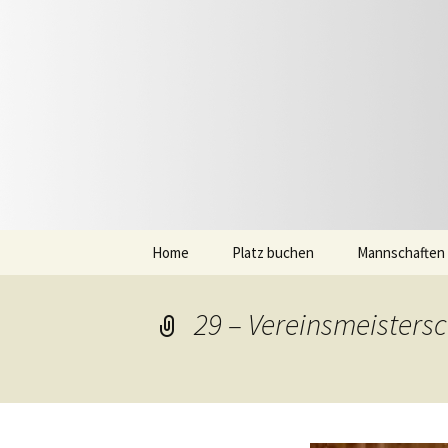
Zum
Inhalt
springen
Tennis Ro
Home
Platz buchen
Mannschaften
29 – Vereinsmeisters